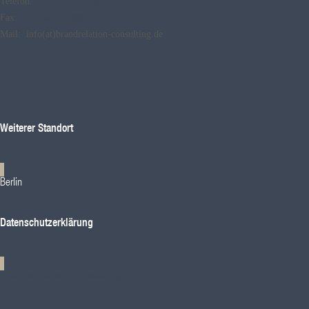
Telefon:
+49.40.4146 8892
Fax:
+49.40.41468892
Mail: info(at)brandrelation-consulting.de
Weiterer Standort
Berlin
Datenschutzerklärung
Link zur Datenschutzerklärung