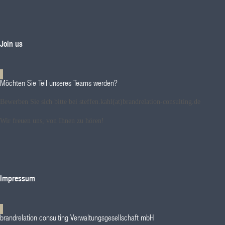
Join us
Möchten Sie Teil unseres Teams werden?
Bewerben Sie sich bitte bei steffen.kahl(at)brandrelation-consulting.de
Wir freuen uns, von Ihnen zu hören!
Impressum
brandrelation consulting Verwaltungsgesellschaft mbH