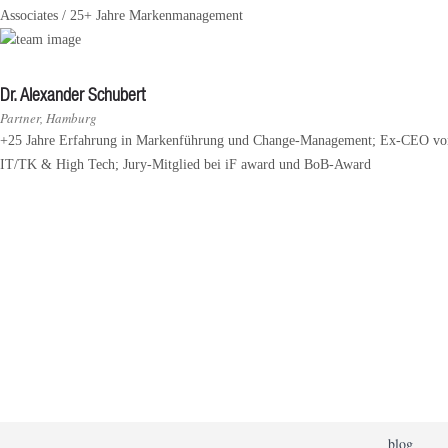
Associates / 25+ Jahre Markenmanagement
Dr. Alexander Schubert
Partner, Hamburg
+25 Jahre Erfahrung in Markenführung und Change-Management; Ex-CEO von
IT/TK & High Tech; Jury-Mitglied bei iF award und BoB-Award
Herzmut.
Unsere Identität und unser tägliche
ein Versprechen - mit Leidenschaft
voranzubringen und mit Schneid un
gegenüberzut
blog