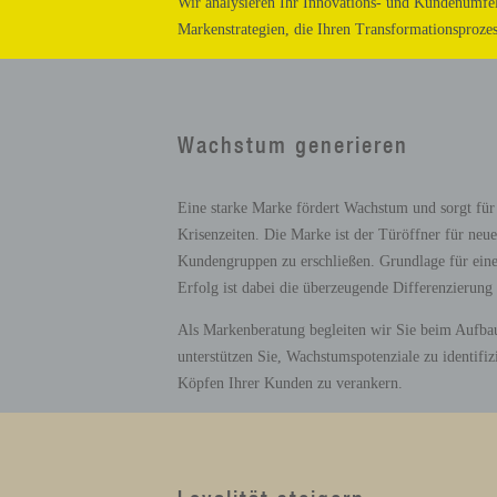
Wir analysieren Ihr Innovations- und Kundenumfe
Markenstrategien, die Ihren Transformationsprozes
Unsere Expertise:
Wachstum generieren
Eine starke Marke fördert Wachstum und sorgt für 
Krisenzeiten. Die Marke ist der Türöffner für neu
Kundengruppen zu erschließen. Grundlage für eine
Erfolg ist dabei die überzeugende Differenzierun
Als Markenberatung begleiten wir Sie beim Aufbau
unterstützen Sie, Wachstumspotenziale zu identifi
Köpfen Ihrer Kunden zu verankern.
Unsere Expertise: