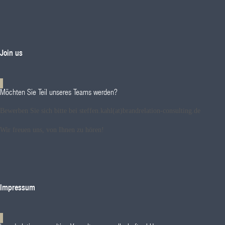
Join us
Möchten Sie Teil unseres Teams werden?
Bewerben Sie sich bitte bei steffen.kahl(at)brandrelation-consulting.de
Wir freuen uns, von Ihnen zu hören!
Impressum