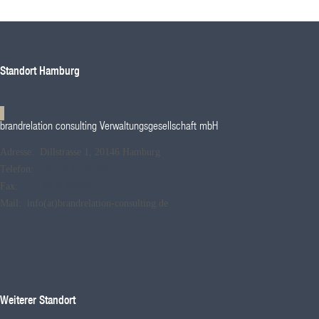
Standort Hamburg
brandrelation consulting Verwaltungsgesellschaft mbH
Adresse: Dillstrasse 1, 20146 Hamburg
Telefon:
+49.40.4146 8892
Fax:
+49.40.41468892
Mail: info(at)brandrelation-consulting.de
Weiterer Standort