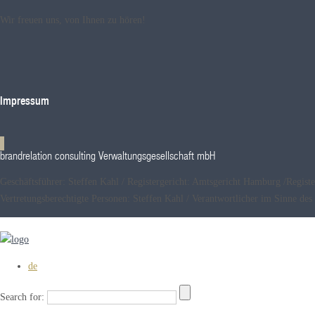
Wir freuen uns, von Ihnen zu hören!
Impressum
brandrelation consulting Verwaltungsgesellschaft mbH
Geschäftsführer: Steffen Kahl / Registergericht: Amtsgericht Hamburg /Reg
Vertretungsberechtigte Personen: Steffen Kahl / Verantwortlicher im Sinne 
de
Search for: