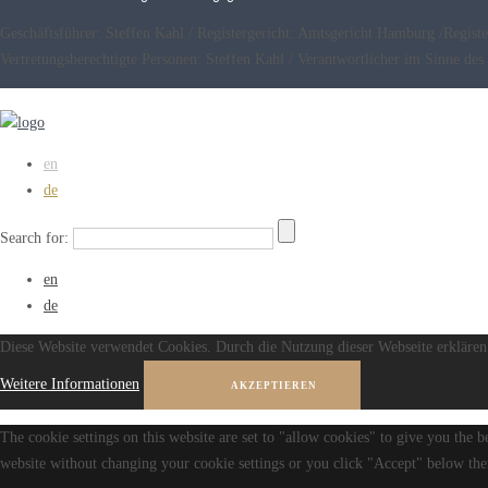
Geschäftsführer: Steffen Kahl / Registergericht: Amtsgericht Hamburg /Reg
Vertretungsberechtigte Personen: Steffen Kahl / Verantwortlicher im Sinne 
en
de
Search for:
en
de
Diese Website verwendet Cookies. Durch die Nutzung dieser Webseite erklären 
Weitere Informationen
AKZEPTIEREN
The cookie settings on this website are set to "allow cookies" to give you the b
website without changing your cookie settings or you click "Accept" below then