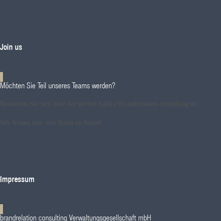
Join us
Möchten Sie Teil unseres Teams werden?
Bewerben Sie sich bitte bei steffen.kahl(at)brandrelation-consulting.de
Wir freuen uns, von Ihnen zu hören!
Impressum
brandrelation consulting Verwaltungsgesellschaft mbH