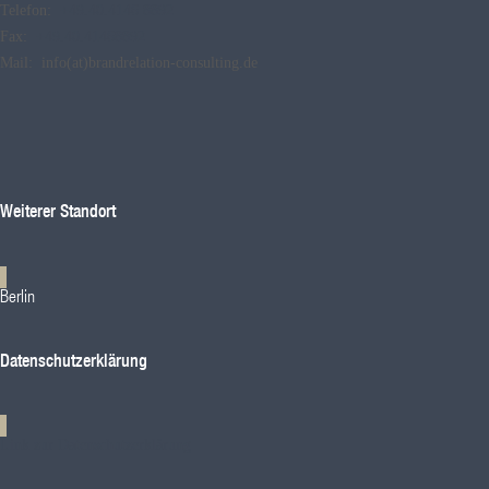
Telefon:
+49.40.4146 8892
Fax:
+49.40.41468892
Mail: info(at)brandrelation-consulting.de
Weiterer Standort
Berlin
Datenschutzerklärung
Link zur Datenschutzerklärung