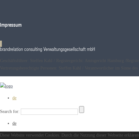
Impressum
brandrelation consulting Verwaltungsgesellschaft mbH
Geschäftsführer: Steffen Kahl / Registergericht: Amtsgericht Hamburg /Reg
Vertretungsberechtigte Personen: Steffen Kahl / Verantwortlicher im Sinne 
de
Search for:
de
Diese Website verwendet Cookies. Durch die Nutzung dieser Webseite erklären 