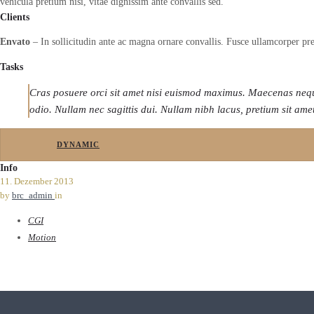
vehicula pretium nisi, vitae dignissim ante convallis sed.
Clients
Envato
– In sollicitudin ante ac magna ornare convallis. Fusce ullamcorper pre
Tasks
Cras posuere orci sit amet nisi euismod maximus. Maecenas nequ
odio. Nullam nec sagittis dui. Nullam nibh lacus, pretium sit am
DYNAMIC
Info
11. Dezember 2013
by
brc_admin
in
CGI
Motion