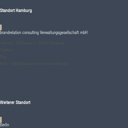
Standort Hamburg
brandrelation consulting Verwaltungsgesellschaft mbH
Adresse: Dillstrasse 1, 20146 Hamburg
Telefon:
+49.40.4146 8892
Fax:
+49.40.41468892
Mail: info(at)brandrelation-consulting.de
Weiterer Standort
Berlin