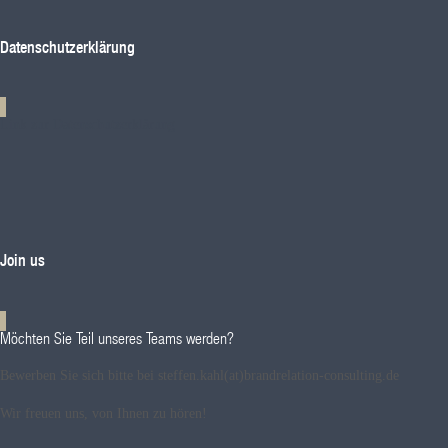
Datenschutzerklärung
Link zur Datenschutzerklärung
Join us
Möchten Sie Teil unseres Teams werden?
Bewerben Sie sich bitte bei steffen.kahl(at)brandrelation-consulting.de
Wir freuen uns, von Ihnen zu hören!