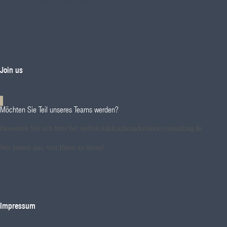
Link zur Datenschutzerklärung
Join us
Möchten Sie Teil unseres Teams werden?
Bewerben Sie sich bitte bei steffen.kahl(at)brandrelation-consulting.de
Wir freuen uns, von Ihnen zu hören!
Impressum