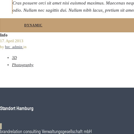
Cras posuere orci sit amet nisi euismod maximus. Maecenas nequ
odio. Nullam nec sagittis dui. Nullam nibh lacus, pretium sit am
DYNAMIC
Info
17. April 2013
by
brc_admin
in
3D
Photography
Standort Hamburg
brandrelation consulting Verwaltungsgesellschaft mbH