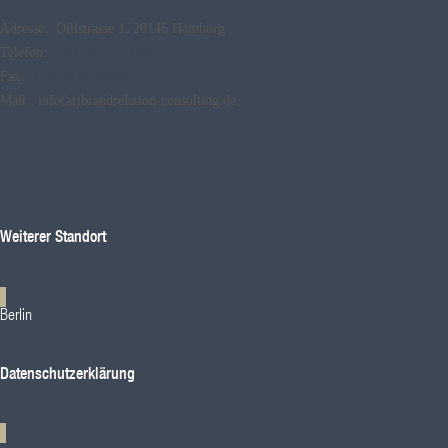
Adresse: Dillstrasse 1, 20146 Hamburg
Telefon:
+49.40.4146 8892
Fax:
+49.40.41468892
Mail: info(at)brandrelation-consulting.de
Weiterer Standort
Berlin
Datenschutzerklärung