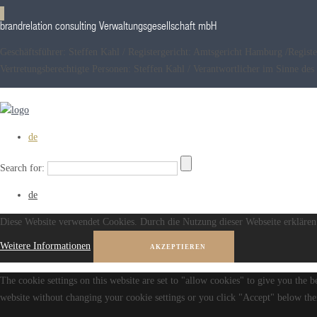
brandrelation consulting Verwaltungsgesellschaft mbH
Geschäftsführer: Steffen Kahl / Registergericht: Amtsgericht Hamburg /Reg
Vertretungsberechtigte Personen: Steffen Kahl / Verantwortlicher im Sinne 
de
Search for:
de
Diese Website verwendet Cookies. Durch die Nutzung dieser Webseite erklären 
Weitere Informationen
AKZEPTIEREN
The cookie settings on this website are set to "allow cookies" to give you the b
website without changing your cookie settings or you click "Accept" below then