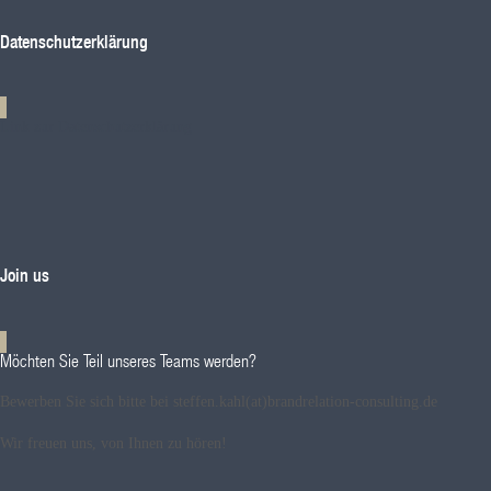
Datenschutzerklärung
Link zur Datenschutzerklärung
Join us
Möchten Sie Teil unseres Teams werden?
Bewerben Sie sich bitte bei steffen.kahl(at)brandrelation-consulting.de
Wir freuen uns, von Ihnen zu hören!