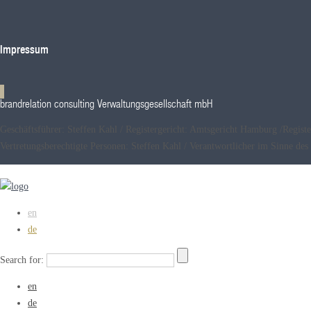
Impressum
brandrelation consulting Verwaltungsgesellschaft mbH
Geschäftsführer: Steffen Kahl / Registergericht: Amtsgericht Hamburg /Reg
Vertretungsberechtigte Personen: Steffen Kahl / Verantwortlicher im Sinne 
en
de
Search for:
en
de