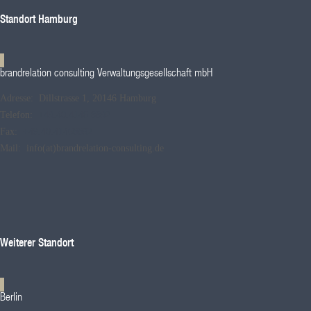
Standort Hamburg
brandrelation consulting Verwaltungsgesellschaft mbH
Adresse: Dillstrasse 1, 20146 Hamburg
Telefon:
+49.40.4146 8892
Fax:
+49.40.41468892
Mail: info(at)brandrelation-consulting.de
Weiterer Standort
Berlin