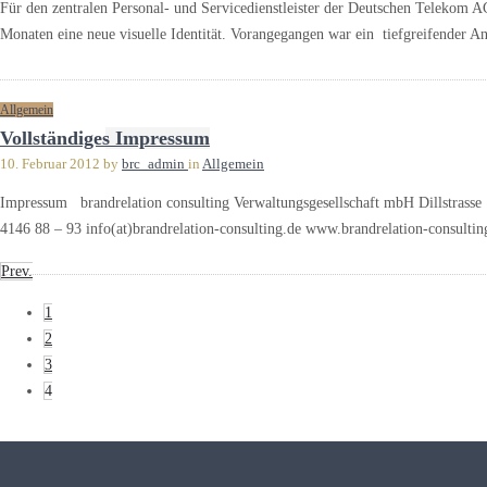
Für den zentralen Personal- und Servicedienstleister der Deutschen Telekom AG
Monaten eine neue visuelle Identität. Vorangegangen war ein tiefgreifender A
Allgemein
Vollständiges Impressum
10. Februar 2012
by
brc_admin
in
Allgemein
Impressum brandrelation consulting Verwaltungsgesellschaft mbH Dillstrass
4146 88 – 93 info(at)brandrelation-consulting.de www.brandrelation-consulti
Prev.
1
2
3
4